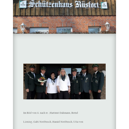
Im Bild von li. nach re. ;Hartmut Dahmann, Bernd
Liening, Gabi Nottbusch, Harald Nottbusch, Ulla von